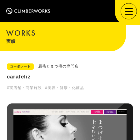
WORKS
実績
眉毛とまつ毛の専門店
コーポレート
carafeliz
#実店舗・商業施設
#美容・健康・化粧品