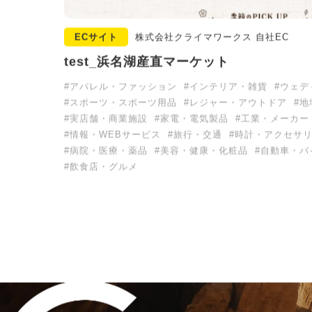
ECサイト
株式会社クライマワークス 自社EC
test_浜名湖産直マーケット
#アパレル・ファッション
#インテリア・雑貨
#ウェデ
#スポーツ・スポーツ用品
#レジャー・アウトドア
#地
#実店舗・商業施設
#家電・電気製品
#工業・メーカー
#情報・WEBサービス
#旅行・交通
#時計・アクセサ
#病院・医療・薬品
#美容・健康・化粧品
#自動車・バ
#飲食店・グルメ