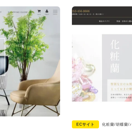
ECサイト
化粧蘭/胡蝶蘭