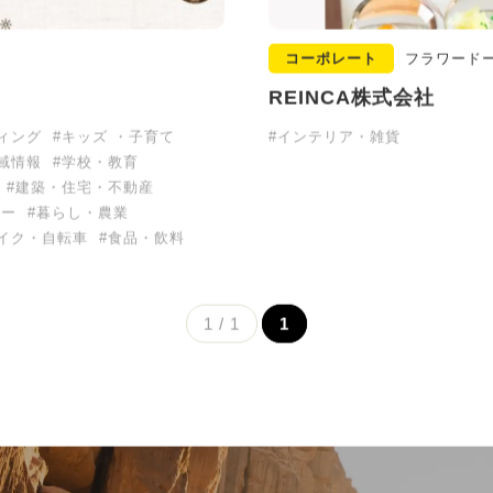
コーポレート
フラワード
REINCA株式会社
ィング
#キッズ ・子育て
#インテリア・雑貨
域情報
#学校・教育
#建築・住宅・不動産
リー
#暮らし・農業
イク・自転車
#食品・飲料
1 / 1
1