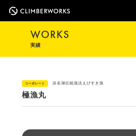
WORKS
実績
浜名湖伝統漁法えびすき漁
コーポレート
極漁丸