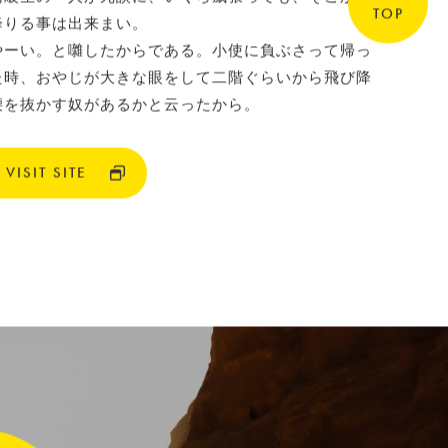
TOP
降りる事は出来まい。
やーい。と囃したからである。小使に負ぶさって帰っ
た時、おやじが大きな眼をして二階ぐらいから飛び降
腰を抜かす奴があるかと云ったから。
VISIT SITE