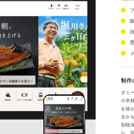
ブ
販
自
受
メ
制作
ダミ
小学
を抜
るか
別段
ら、