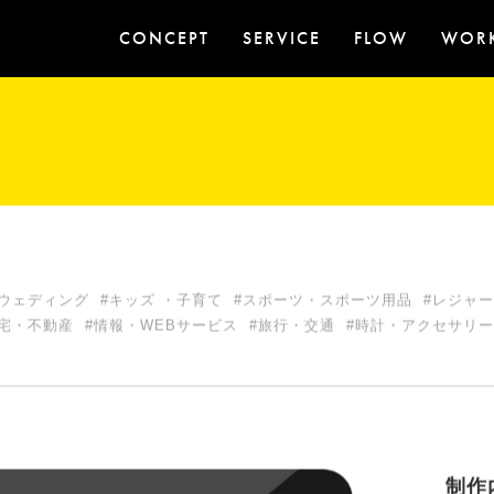
CONCEPT
SERVICE
FLOW
WOR
#ウェディング
#キッズ ・子育て
#スポーツ・スポーツ用品
#レジャ
宅・不動産
#情報・WEBサービス
#旅行・交通
#時計・アクセサリー
制作