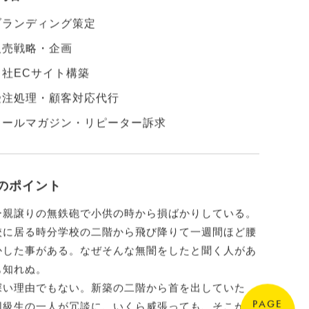
ランディング策定
売戦略・企画
社ECサイト構築
注処理・顧客対応代行
ールマガジン・リピーター訴求
のポイント
ー親譲りの無鉄砲で小供の時から損ばかりしている。
校に居る時分学校の二階から飛び降りて一週間ほど腰
かした事がある。なぜそんな無闇をしたと聞く人があ
も知れぬ。
深い理由でもない。新築の二階から首を出していた
PAGE
同級生の一人が冗談に、いくら威張っても、そこから