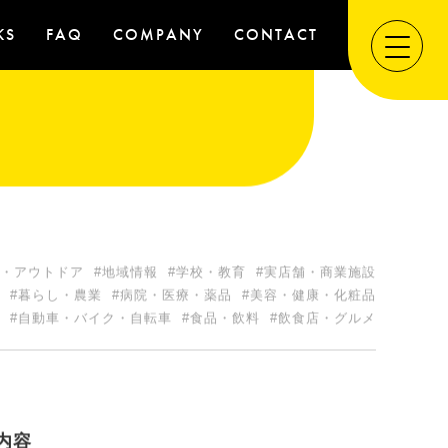
KS
FAQ
COMPANY
CONTACT
ー・アウトドア
#地域情報
#学校・教育
#実店舗・商業施設
#暮らし・農業
#病院・医療・薬品
#美容・健康・化粧品
#自動車・バイク・自転車
#食品・飲料
#飲食店・グルメ
内容