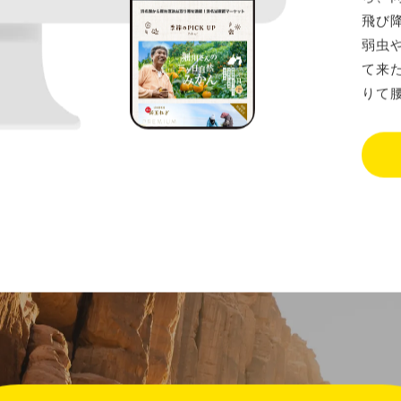
飛び
弱虫
て来
りて