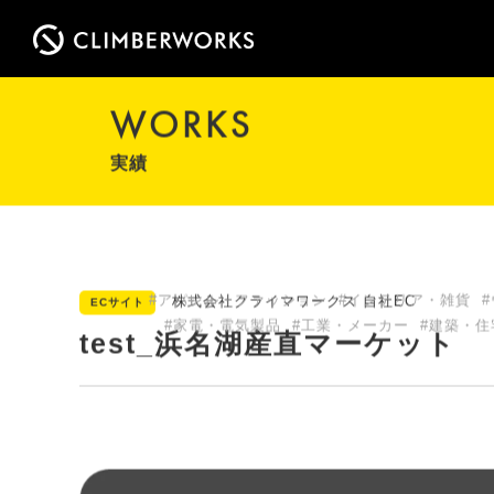
WORKS
実績
#アパレル・ファッション
#インテリア・雑貨
株式会社クライマワークス 自社EC
ECサイト
#家電・電気製品
#工業・メーカー
#建築・住
test_浜名湖産直マーケット