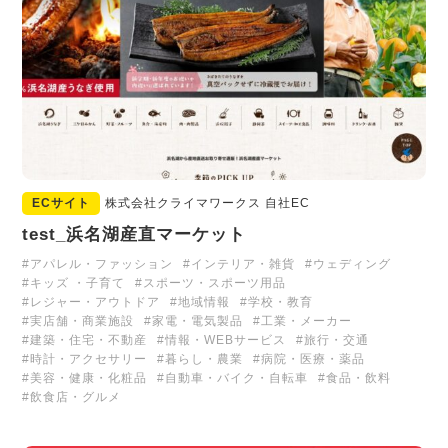
ECサイト
株式会社クライマワークス 自社EC
test_浜名湖産直マーケット
#アパレル・ファッション
#インテリア・雑貨
#ウェディング
#キッズ ・子育て
#スポーツ・スポーツ用品
#レジャー・アウトドア
#地域情報
#学校・教育
#実店舗・商業施設
#家電・電気製品
#工業・メーカー
#建築・住宅・不動産
#情報・WEBサービス
#旅行・交通
#時計・アクセサリー
#暮らし・農業
#病院・医療・薬品
#美容・健康・化粧品
#自動車・バイク・自転車
#食品・飲料
#飲食店・グルメ