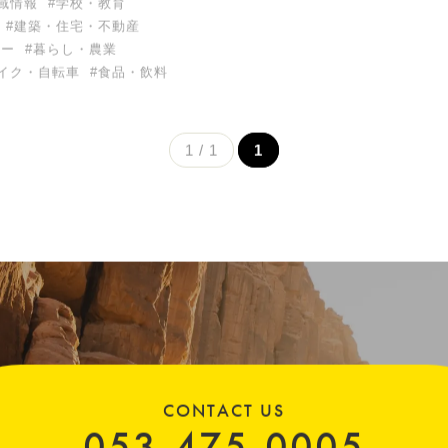
域情報
#学校・教育
#建築・住宅・不動産
リー
#暮らし・農業
イク・自転車
#食品・飲料
1 / 1
1
CONTACT US
053-475-0005