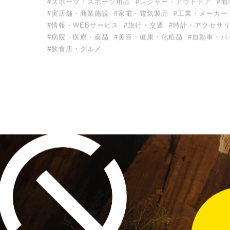
#スポーツ・スポーツ用品
#レジャー・アウトドア
#地
#実店舗・商業施設
#家電・電気製品
#工業・メーカー
#情報・WEBサービス
#旅行・交通
#時計・アクセサ
#病院・医療・薬品
#美容・健康・化粧品
#自動車・バ
#飲食店・グルメ